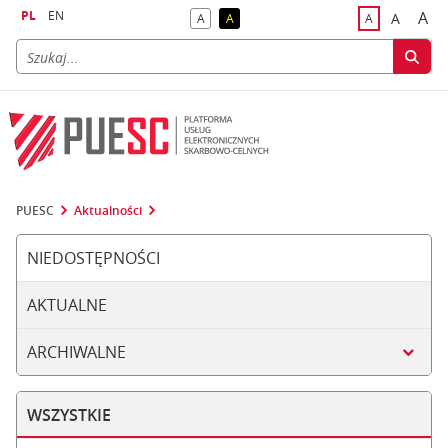
PL
EN
A
A
A
A
A
naj
większa
kontrast domyślny
kontrast żółty tekst na czarnym tle
domyślna czci
PUESC
Aktualności
NIEDOSTĘPNOŚCI
AKTUALNE
ARCHIWALNE
WSZYSTKIE