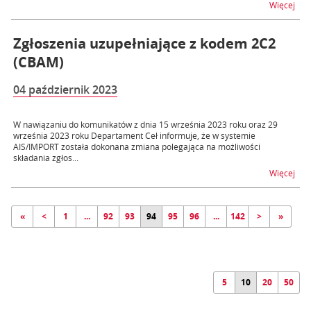
na t
Więcej
Zgłoszenia uzupełniające z kodem 2C2
(CBAM)
04 październik 2023
W nawiązaniu do komunikatów z dnia 15 września 2023 roku oraz 29
września 2023 roku Departament Ceł informuje, że w systemie
AIS/IMPORT została dokonana zmiana polegająca na możliwości
składania zgłos...
na 
Więcej
«
<
1
...
92
93
94
95
96
...
142
>
»
5
10
20
50