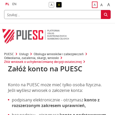
PL
EN
A
A
A
A
A
naj
większa
kontrast domyślny
kontrast żółty tekst na czarnym tle
domyślna czci
PUESC
Usługi
Obsługa wniosków i zabezpieczeń
Odwołania, zażalenia, skargi, wnioski
Złóż wniosek o uchylenie/zmianę decyzji ostatecznej
Załóż konto na PUESC
Konto na PUESC może mieć tylko osoba fizyczna.
Jeśli wyślesz wniosek o założenie konta:
podpisany elektronicznie - otrzymasz
konto z
rozszerzonym zakresem uprawnień,