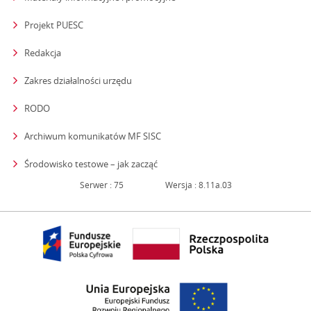
Projekt PUESC
Redakcja
strona otwiera się w nowym oknie
Zakres działalności urzędu
RODO
Archiwum komunikatów MF SISC
strona otwiera się w nowym oknie
Środowisko testowe – jak zacząć
Serwer : 75
Wersja : 8.11a.03