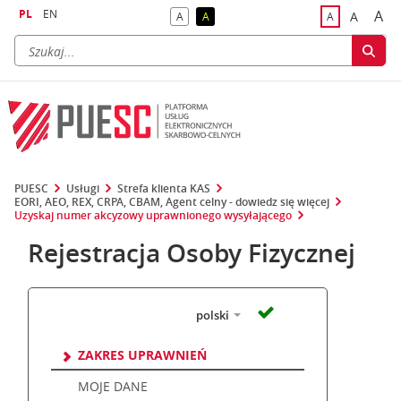
PL
EN
A
A
A
A
A
naj
większa
kontrast domyślny
kontrast żółty tekst na czarnym tle
domyślna czci
PUESC
Usługi
Strefa klienta KAS
EORI, AEO, REX, CRPA, CBAM, Agent celny - dowiedz się więcej
Uzyskaj numer akcyzowy uprawnionego wysyłającego
Rejestracja Osoby Fizycznej