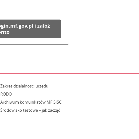
ogin.mf.gov.pl i załóż
onto
strona otwiera się w nowym oknie
Zakres działalności urzędu
RODO
Archiwum komunikatów MF SISC
strona otwiera się w nowym oknie
Środowisko testowe – jak zacząć