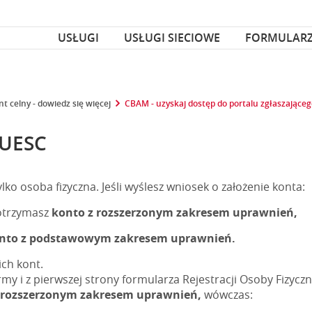
za czcionka
nka
USŁUGI
USŁUGI SIECIOWE
FORMULAR
t celny - dowiedz się więcej
CBAM - uzyskaj dostęp do portalu zgłaszając
PUESC
o osoba fizyczna. Jeśli wyślesz wniosek o założenie konta:
 otrzymasz
konto z rozszerzonym zakresem uprawnień,
nto z podstawowym zakresem uprawnień.
ch kont.
rmy i z pierwszej strony formularza Rejestracji Osoby Fizyczne
 rozszerzonym zakresem uprawnień,
wówczas: