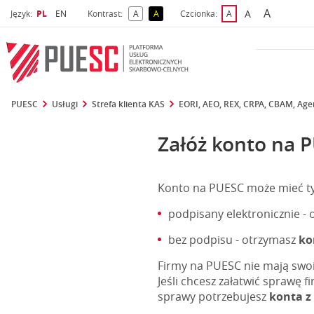
A
Wybrany język
Wybierz język
A
Język:
PL
EN
Kontrast:
A
A
Czcionka:
A
najwięks
większa czcio
kontrast domyślny
kontrast żółty tekst na czarnym tle
domyślna czcionka
PUESC
Usługi
Strefa klienta KAS
EORI, AEO, REX, CRPA, CBAM, Agen
Załóż konto na 
Konto na PUESC może mieć tylk
podpisany elektronicznie -
bez podpisu - otrzymasz
ko
Firmy na PUESC nie mają swoi
Jeśli chcesz załatwić sprawę fi
sprawy potrzebujesz
konta z