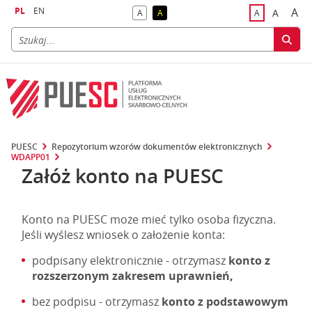
PL
EN
A
A
A
A
A
naj
większa
kontrast domyślny
kontrast żółty tekst na czarnym tle
domyślna czci
PUESC
Repozytorium wzorów dokumentów elektronicznych
WDAPP01
Załóż konto na PUESC
Konto na PUESC może mieć tylko osoba fizyczna.
Jeśli wyślesz wniosek o założenie konta:
podpisany elektronicznie - otrzymasz
konto z
rozszerzonym zakresem uprawnień,
bez podpisu - otrzymasz
konto z podstawowym