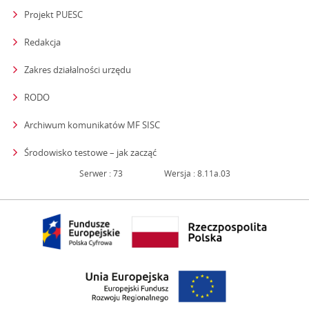
Projekt PUESC
Redakcja
strona otwiera się w nowym oknie
Zakres działalności urzędu
RODO
Archiwum komunikatów MF SISC
strona otwiera się w nowym oknie
Środowisko testowe – jak zacząć
Serwer : 73
Wersja : 8.11a.03