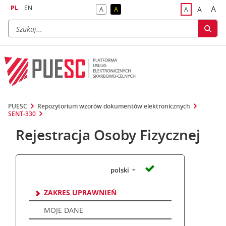
PL
EN
A
A
A
A
A
naj
większa
kontrast domyślny
kontrast żółty tekst na czarnym tle
domyślna czci
PUESC
Repozytorium wzorów dokumentów elektronicznych
SENT-330
Rejestracja Osoby Fizycznej