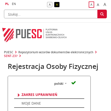
PL
EN
A
A
A
A
A
naj
większa
kontrast domyślny
kontrast żółty tekst na czarnym tle
domyślna czci
PUESC
Repozytorium wzorów dokumentów elektronicznych
SENT-237
Rejestracja Osoby Fizycznej