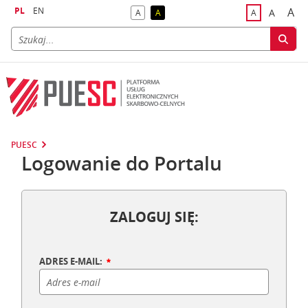
PL
EN
A
A
A
A
A
naj
większa
kontrast domyślny
kontrast żółty tekst na czarnym tle
domyślna czci
PUESC
Logowanie do Portalu
ZALOGUJ SIĘ:
ADRES E-MAIL: