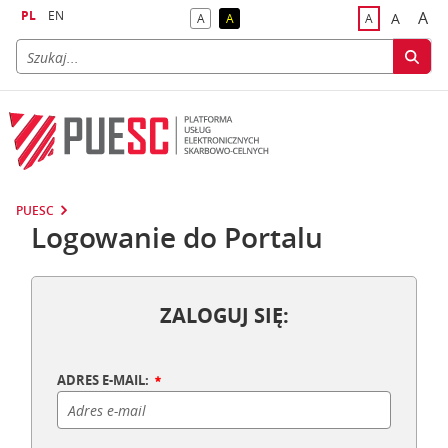
PL
EN
A
A
A
A
A
naj
większa
kontrast domyślny
kontrast żółty tekst na czarnym tle
domyślna czci
PUESC
Logowanie do Portalu
ZALOGUJ SIĘ:
ADRES E-MAIL: