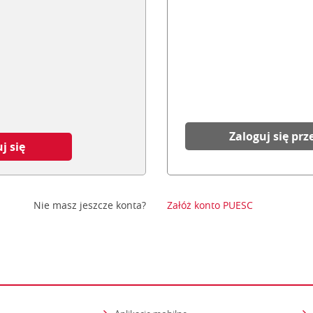
Zaloguj się prz
j się
Nie masz jeszcze konta?
Załóż konto PUESC