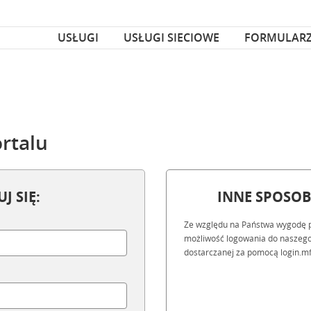
za czcionka
nka
USŁUGI
USŁUGI SIECIOWE
FORMULAR
rtalu
J SIĘ:
INNE SPOSO
Ze względu na Państwa wygodę 
możliwość logowania do naszego
dostarczanej za pomocą login.mf