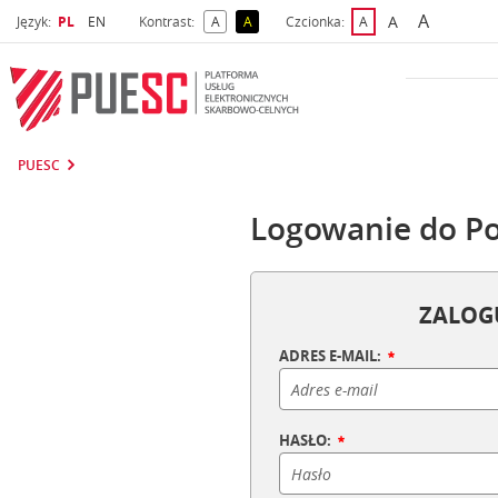
A
Wybrany język
Wybierz język
A
Język:
PL
EN
Kontrast:
A
A
Czcionka:
A
najwięks
większa czcio
kontrast domyślny
kontrast żółty tekst na czarnym tle
domyślna czcionka
PUESC
Logowanie do Po
ZALOGU
ADRES E-MAIL:
HASŁO: