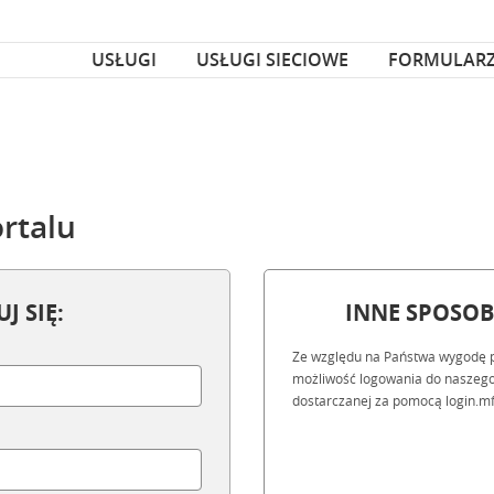
za czcionka
nka
USŁUGI
USŁUGI SIECIOWE
FORMULAR
rtalu
J SIĘ:
INNE SPOSO
Ze względu na Państwa wygodę 
możliwość logowania do naszego
dostarczanej za pomocą login.mf