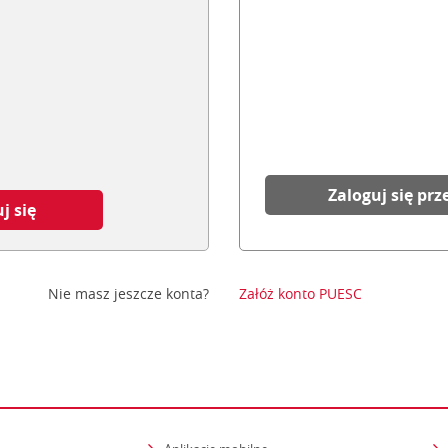
Zaloguj się prz
j się
Nie masz jeszcze konta?
Załóż konto PUESC