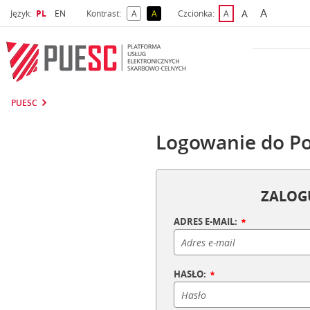
A
Wybrany język
Wybierz język
A
Język:
PL
EN
Kontrast:
A
A
Czcionka:
A
najwięks
większa czcio
kontrast domyślny
kontrast żółty tekst na czarnym tle
domyślna czcionka
PUESC
Logowanie do Po
ZALOGU
ADRES E-MAIL:
HASŁO: