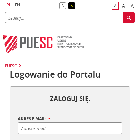
PL
EN
A
A
A
A
A
naj
większa
kontrast domyślny
kontrast żółty tekst na czarnym tle
domyślna czci
PUESC
Logowanie do Portalu
ZALOGUJ SIĘ:
ADRES E-MAIL: