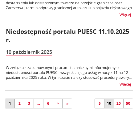
dostarczeniu lub dostarczonym towarze na przejście graniczne oraz
Zarezerwuj termin odprawy granicznej autokaru lub pojazdu ciężarowego
na t
Więcej
Niedostępność portalu PUESC 11.10.2025
r.
10 październik 2025
W związku z zaplanowanymi pracami technicznymi informujemy o
niedostępności portalu PUESC i wszystkich jego usług w nocy z 11 na 12
października 2025 roku. W tym czasie należy stosować procedury awary...
na t
Więcej
1
2
3
...
6
>
»
5
10
20
50