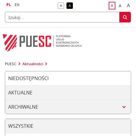
PL
EN
A
A
A
A
A
naj
większa
kontrast domyślny
kontrast żółty tekst na czarnym tle
domyślna czci
PUESC
Aktualności
NIEDOSTĘPNOŚCI
AKTUALNE
ARCHIWALNE
WSZYSTKIE