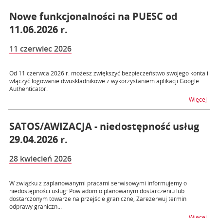
Nowe funkcjonalności na PUESC od
11.06.2026 r.
11 czerwiec 2026
Od 11 czerwca 2026 r. możesz zwiększyć bezpieczeństwo swojego konta i
włączyć logowanie dwuskładnikowe z wykorzystaniem aplikacji Google
Authenticator.
na t
Więcej
SATOS/AWIZACJA - niedostępność usług
29.04.2026 r.
28 kwiecień 2026
W związku z zaplanowanymi pracami serwisowymi informujemy o
niedostępności usług: Powiadom o planowanym dostarczeniu lub
dostarczonym towarze na przejście graniczne, Zarezerwuj termin
odprawy graniczn...
na t
Więcej