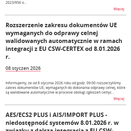
2023/956 o...
na t
Więcej
Rozszerzenie zakresu dokumentów UE
wymaganych do odprawy celnej
walidowanych automatycznie w ramach
integracji z EU CSW-CERTEX od 8.01.2026
r.
08 styczen 2026
Informujemy, że od 8 stycznia 2026 roku od godz. 09:00 rozszerzyliśmy
zakres dokumentów UE, wymaganych do dokonania odprawy celnej, które
są walidowane automatycznie w procesie obsługi zgłoszeń celnyc...
na 
Więcej
AES/ECS2 PLUS i AIS/IMPORT PLUS -
niedostępność systemów 8.01.2026 r. w
związku z dalszą integracją z EU CSW-