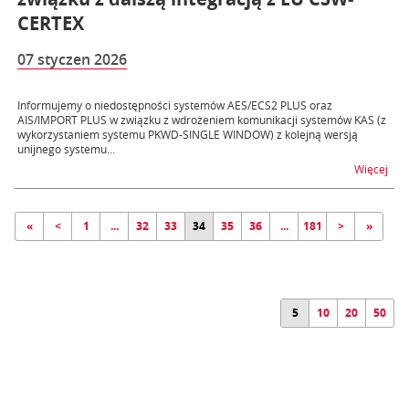
CERTEX
07 styczen 2026
Informujemy o niedostępności systemów AES/ECS2 PLUS oraz
AIS/IMPORT PLUS w związku z wdrożeniem komunikacji systemów KAS (z
wykorzystaniem systemu PKWD-SINGLE WINDOW) z kolejną wersją
unijnego systemu...
na t
Więcej
«
<
1
...
32
33
34
35
36
...
181
>
»
5
10
20
50