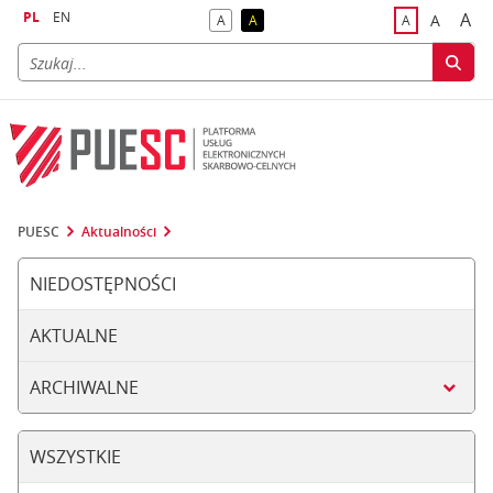
PL
EN
A
A
A
A
A
naj
większa
kontrast domyślny
kontrast żółty tekst na czarnym tle
domyślna czci
PUESC
Aktualności
NIEDOSTĘPNOŚCI
AKTUALNE
ARCHIWALNE
WSZYSTKIE