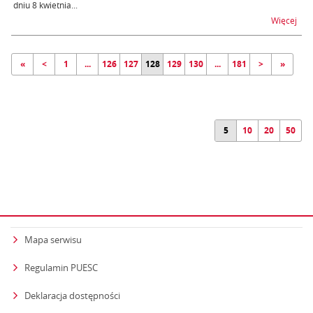
dniu 8 kwietnia...
na t
Więcej
«
<
1
...
126
127
128
129
130
...
181
>
»
5
10
20
50
Mapa serwisu
Regulamin PUESC
Deklaracja dostępności