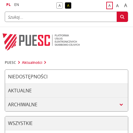
PL
EN
A
A
A
A
A
naj
większa
kontrast domyślny
kontrast żółty tekst na czarnym tle
domyślna czci
PUESC
Aktualności
NIEDOSTĘPNOŚCI
AKTUALNE
ARCHIWALNE
WSZYSTKIE