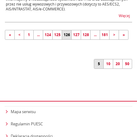
przez nie usług wywozowych i przywozowych (dotyczy to AES/ECS2,
AIS/INTRASTAT, AIS/e-COMMERCE).
na t
Więcej
«
<
1
...
124
125
126
127
128
...
181
>
»
5
10
20
50
Mapa serwisu
Regulamin PUESC
Deklaracja dostępności