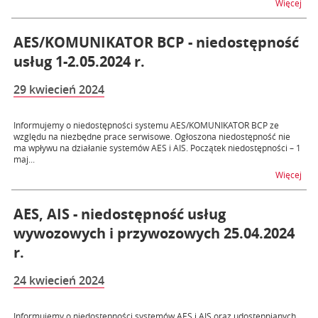
na t
Więcej
AES/KOMUNIKATOR BCP - niedostępność
usług 1-2.05.2024 r.
29 kwiecień 2024
Informujemy o niedostępności systemu AES/KOMUNIKATOR BCP ze
względu na niezbędne prace serwisowe. Ogłoszona niedostępność nie
ma wpływu na działanie systemów AES i AIS. Początek niedostępności – 1
maj...
na 
Więcej
AES, AIS - niedostępność usług
wywozowych i przywozowych 25.04.2024
r.
24 kwiecień 2024
Informujemy o niedostępności systemów AES i AIS oraz udostępnianych