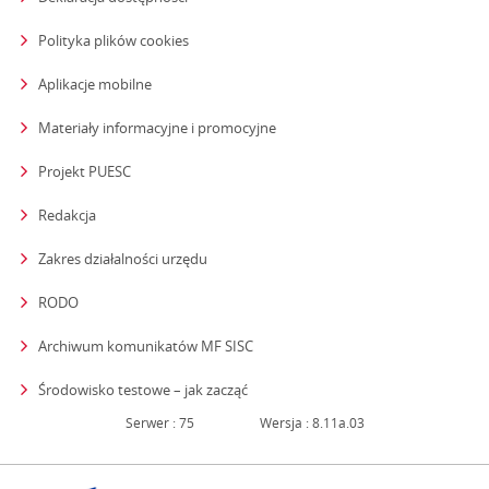
Polityka plików cookies
Aplikacje mobilne
Materiały informacyjne i promocyjne
Projekt PUESC
Redakcja
strona otwiera się w nowym oknie
Zakres działalności urzędu
RODO
Archiwum komunikatów MF SISC
strona otwiera się w nowym oknie
Środowisko testowe – jak zacząć
Serwer : 75
Wersja : 8.11a.03