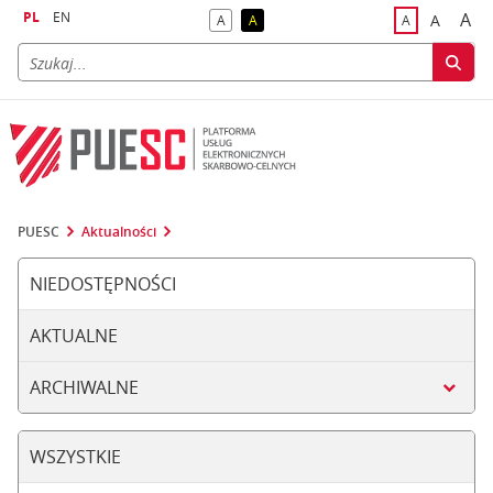
PL
EN
A
A
A
A
A
naj
większa
kontrast domyślny
kontrast żółty tekst na czarnym tle
domyślna czci
PUESC
Aktualności
NIEDOSTĘPNOŚCI
AKTUALNE
ARCHIWALNE
WSZYSTKIE