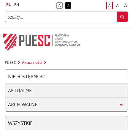
PL
EN
A
A
A
A
A
naj
większa
kontrast domyślny
kontrast żółty tekst na czarnym tle
domyślna czci
PUESC
Aktualności
NIEDOSTĘPNOŚCI
AKTUALNE
ARCHIWALNE
WSZYSTKIE