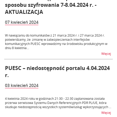
sposobu szyfrowania 7-8.04.2024 r. -
AKTUALIZACJA
07 kwiecień 2024
W nawiązaniu do komunikatów z 21 marca 2024 r. i 27 marca 2024 r.
potwierdzamy, że: zmianę w zabezpieczeniach interfejsów
komunikacyjnych PUESC wprowadzimy na środowisku produkcyjnym w
dniu 8 kwietnia...
na t
Więcej
PUESC – niedostępność portalu 4.04.2024
r.
03 kwiecień 2024
4 kwietnia 2024 roku w godzinach 21:30 - 22:30 zaplanowana została
przerwa serwisowa Systemu Danych Referencyjnych PDR PL/UE, która
skutkuje niedostępnością wszystkich systemów/usług wykorzystujących ...
na t
Więcej