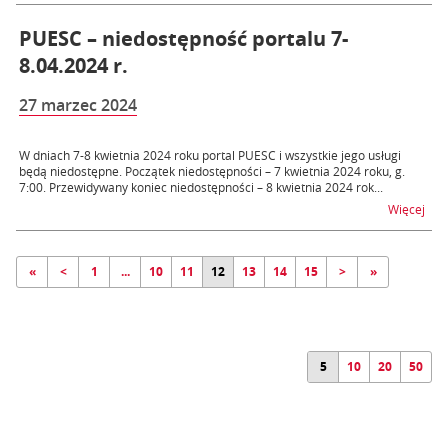
PUESC – niedostępność portalu 7-
8.04.2024 r.
27 marzec 2024
W dniach 7-8 kwietnia 2024 roku portal PUESC i wszystkie jego usługi
będą niedostępne. Początek niedostępności – 7 kwietnia 2024 roku, g.
7:00. Przewidywany koniec niedostępności – 8 kwietnia 2024 rok...
na t
Więcej
«
<
1
...
10
11
12
13
14
15
>
»
5
10
20
50