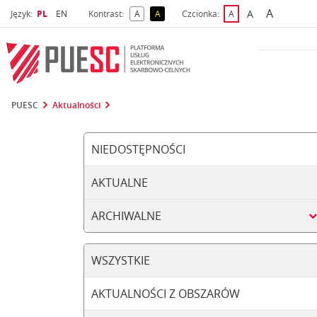
A
Wybrany język
Wybierz język
A
Język:
PL
EN
Kontrast:
A
A
Czcionka:
A
najwięks
większa czcio
kontrast domyślny
kontrast żółty tekst na czarnym tle
domyślna czcionka
PUESC
Aktualności
NIEDOSTĘPNOŚCI
AKTUALNE
ARCHIWALNE
WSZYSTKIE
AKTUALNOŚCI Z OBSZARÓW