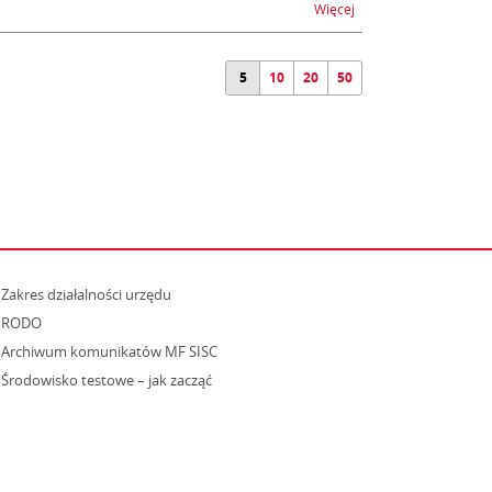
na temat Zmiana przep
Więcej
5
10
20
50
strona otwiera się w nowym oknie
Zakres działalności urzędu
RODO
Archiwum komunikatów MF SISC
strona otwiera się w nowym oknie
Środowisko testowe – jak zacząć