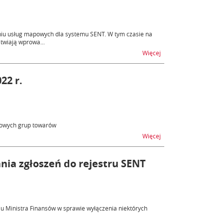
niu usług mapowych dla systemu SENT. W tym czasie na
twiają wprowa...
na temat Utrudnienia
Więcej
22 r.
nowych grup towarów
na temat Zmiany w sys
Więcej
nia zgłoszeń do rejestru SENT
u Ministra Finansów w sprawie wyłączenia niektórych