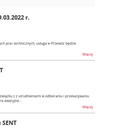
.03.2022 r.
ch prac technicznych, usługa e-Przewóz będzie
na temat SENT - niedo
Więcej
NT
związku z z utrudnieniami w odbieraniu i przekazywaniu
a awaryjna...
na temat Uruchomieni
Więcej
u SENT