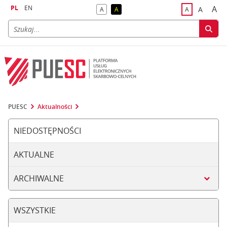
PL
EN
A
A
A
A
A
naj
większa
kontrast domyślny
kontrast żółty tekst na czarnym tle
domyślna czci
PUESC
Aktualności
NIEDOSTĘPNOŚCI
AKTUALNE
ARCHIWALNE
WSZYSTKIE