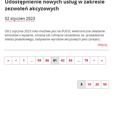
Udostępnienie nowych usług w zakresie
zezwoleń akcyzowych
02 styczen 2023
Od 2 stycznia 2023 roku możliwe jest na PUESC elektroniczne składanie
wniosków o wydanie, zmianę lub cofnięcie zezwolenia na: prowadzenie
składu podatkowego, nabywanie wyrobów akcyzowych jako zarejest...
na 
Więcej
«
<
1
...
59
60
61
62
63
...
79
>
»
5
10
20
50