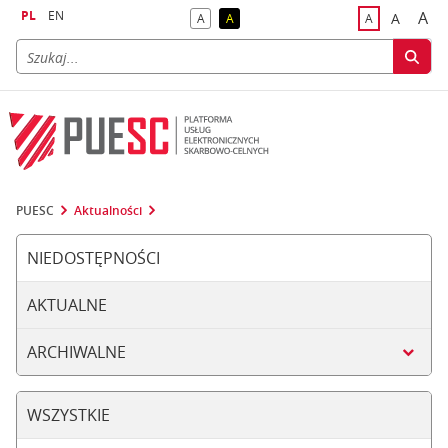
PL
EN
A
A
A
A
A
naj
większa
kontrast domyślny
kontrast żółty tekst na czarnym tle
domyślna czci
PUESC
Aktualności
NIEDOSTĘPNOŚCI
AKTUALNE
ARCHIWALNE
WSZYSTKIE