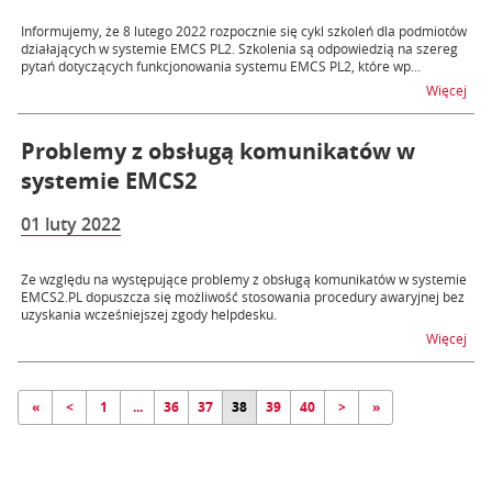
Informujemy, że 8 lutego 2022 rozpocznie się cykl szkoleń dla podmiotów
działających w systemie EMCS PL2. Szkolenia są odpowiedzią na szereg
pytań dotyczących funkcjonowania systemu EMCS PL2, które wp...
na t
Więcej
Problemy z obsługą komunikatów w
systemie EMCS2
01 luty 2022
Ze względu na występujące problemy z obsługą komunikatów w systemie
EMCS2.PL dopuszcza się możliwość stosowania procedury awaryjnej bez
uzyskania wcześniejszej zgody helpdesku.
na 
Więcej
«
<
1
...
36
37
38
39
40
>
»