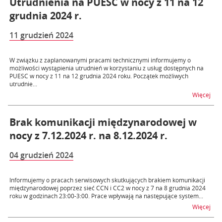
Utrudnienia na PUESC w nocy z 11 na 12
grudnia 2024 r.
11 grudzień 2024
W związku z zaplanowanymi pracami technicznymi informujemy o
możliwości wystąpienia utrudnień w korzystaniu z usług dostępnych na
PUESC w nocy z 11 na 12 grudnia 2024 roku. Początek możliwych
utrudnie...
na t
Więcej
Brak komunikacji międzynarodowej w
nocy z 7.12.2024 r. na 8.12.2024 r.
04 grudzień 2024
Informujemy o pracach serwisowych skutkujących brakiem komunikacji
międzynarodowej poprzez sieć CCN i CC2 w nocy z 7 na 8 grudnia 2024
roku w godzinach 23:00-3:00. Prace wpływają na następujące system...
na t
Więcej