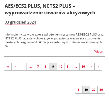
AES/ECS2 PLUS, NCTS2 PLUS –
wyprowadzenie towarów akcyzowych
03 grudzień 2024
Informujemy, że w związku z wdrożeniem systemów AES/ESC2 PLUS oraz
NCTS2 PLUS przestały obowiązywać przepisy zawieszające stosowanie
niektórych uregulowań UKC. W przypadku wywozu towarów akcyzowych
za...
na 
Więcej
«
<
1
...
7
8
9
10
11
...
16
>
»
5
10
20
50