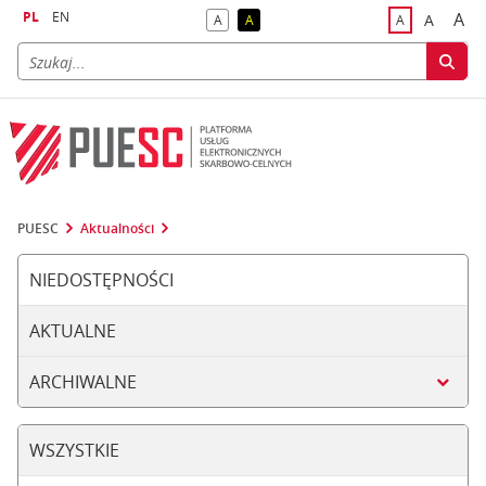
PL
EN
A
A
A
A
A
naj
większa
kontrast domyślny
kontrast żółty tekst na czarnym tle
domyślna czci
PUESC
Aktualności
NIEDOSTĘPNOŚCI
AKTUALNE
ARCHIWALNE
WSZYSTKIE