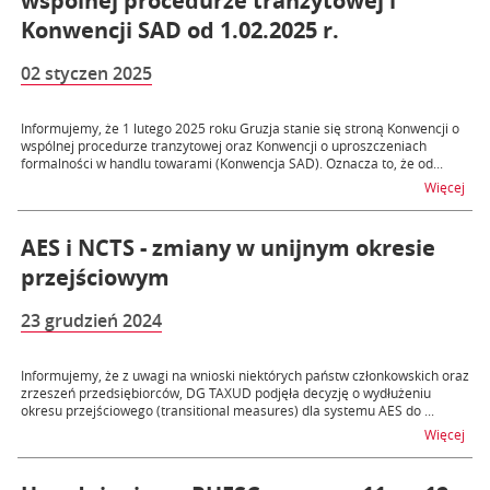
wspólnej procedurze tranzytowej i
Konwencji SAD od 1.02.2025 r.
02 styczen 2025
Informujemy, że 1 lutego 2025 roku Gruzja stanie się stroną Konwencji o
wspólnej procedurze tranzytowej oraz Konwencji o uproszczeniach
formalności w handlu towarami (Konwencja SAD). Oznacza to, że od...
na t
Więcej
AES i NCTS - zmiany w unijnym okresie
przejściowym
23 grudzień 2024
Informujemy, że z uwagi na wnioski niektórych państw członkowskich oraz
zrzeszeń przedsiębiorców, DG TAXUD podjęła decyzję o wydłużeniu
okresu przejściowego (transitional measures) dla systemu AES do ...
na t
Więcej