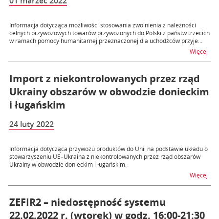
01 marzec 2022
Informacja dotycząca możliwości stosowania zwolnienia z należności
celnych przywozowych towarów przywożonych do Polski z państw trzecich
w ramach pomocy humanitarnej przeznaczonej dla uchodźców przyje...
na t
Więcej
Import z niekontrolowanych przez rząd
Ukrainy obszarów w obwodzie donieckim
i ługańskim
24 luty 2022
Informacja dotycząca przywozu produktów do Unii na podstawie układu o
stowarzyszeniu UE–Ukraina z niekontrolowanych przez rząd obszarów
Ukrainy w obwodzie donieckim i ługańskim.
na t
Więcej
ZEFIR2 – niedostępność systemu
22.02.2022 r. (wtorek) w godz. 16:00-21:30