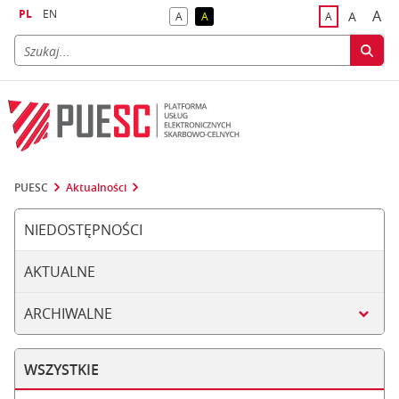
PL
EN
A
A
A
A
A
naj
większa
kontrast domyślny
kontrast żółty tekst na czarnym tle
domyślna czci
PUESC
Aktualności
NIEDOSTĘPNOŚCI
AKTUALNE
ARCHIWALNE
WSZYSTKIE