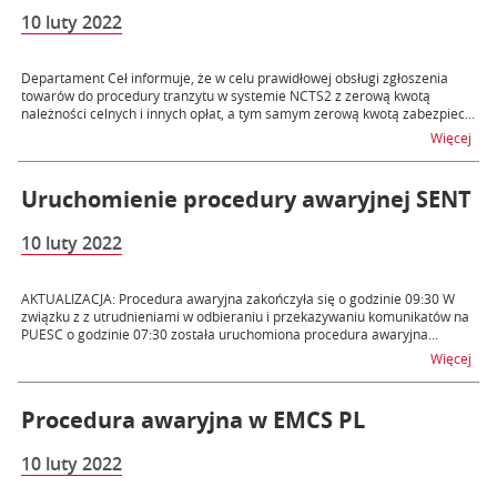
10 luty 2022
Departament Ceł informuje, że w celu prawidłowej obsługi zgłoszenia
towarów do procedury tranzytu w systemie NCTS2 z zerową kwotą
należności celnych i innych opłat, a tym samym zerową kwotą zabezpiec...
na t
Więcej
Uruchomienie procedury awaryjnej SENT
10 luty 2022
AKTUALIZACJA: Procedura awaryjna zakończyła się o godzinie 09:30 W
związku z z utrudnieniami w odbieraniu i przekazywaniu komunikatów na
PUESC o godzinie 07:30 została uruchomiona procedura awaryjna...
na 
Więcej
Procedura awaryjna w EMCS PL
10 luty 2022