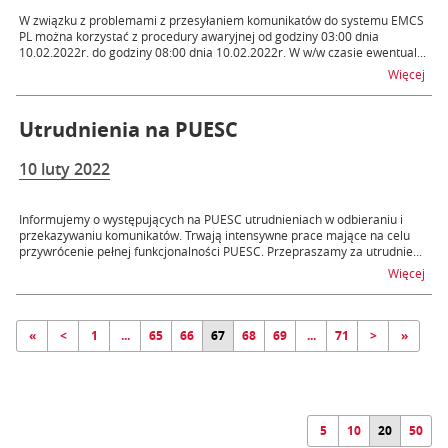
W związku z problemami z przesyłaniem komunikatów do systemu EMCS
PL można korzystać z procedury awaryjnej od godziny 03:00 dnia
10.02.2022r. do godziny 08:00 dnia 10.02.2022r. W w/w czasie ewentual...
na 
Więcej
Utrudnienia na PUESC
10 luty 2022
Informujemy o występujących na PUESC utrudnieniach w odbieraniu i
przekazywaniu komunikatów. Trwają intensywne prace mające na celu
przywrócenie pełnej funkcjonalności PUESC. Przepraszamy za utrudnie...
na 
Więcej
«
<
1
...
65
66
67
68
69
...
71
>
»
5
10
20
50