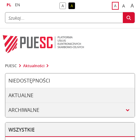
PL
EN
A
A
A
A
A
naj
większa
kontrast domyślny
kontrast żółty tekst na czarnym tle
domyślna czci
PUESC
Aktualności
NIEDOSTĘPNOŚCI
AKTUALNE
ARCHIWALNE
WSZYSTKIE