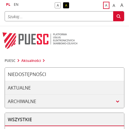
PL
EN
A
A
A
A
A
naj
większa
kontrast domyślny
kontrast żółty tekst na czarnym tle
domyślna czci
PUESC
Aktualności
NIEDOSTĘPNOŚCI
AKTUALNE
ARCHIWALNE
WSZYSTKIE