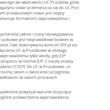
zowanego we właściwości UC Pruszków, gdzie
agazynu towar przemieszcza się do UC Port
tem przewozowym towar jest objęty
okonuje formalności wyprowadzenia i
je/określa zakres i trasę obowiązywania.
ruszkowie jest nieprawidłowe bowiem w
elne. Fakt dokonywania kontroli SPX przez
łączenia UC w Pruszkowie w obsługę
yprowadzenia tylko wtedy, gdy JUP
ansportu w reżimie JUP. Z naszej analizy
esyłane CC507C do UC w Pruszkowie, co
rosimy zatem o zwrócenie szczególnej
awidłowości w swoich procesach
ą spełnione powyższe warunki dotyczące
 ogólne potwierdzenia wyprowadzenia