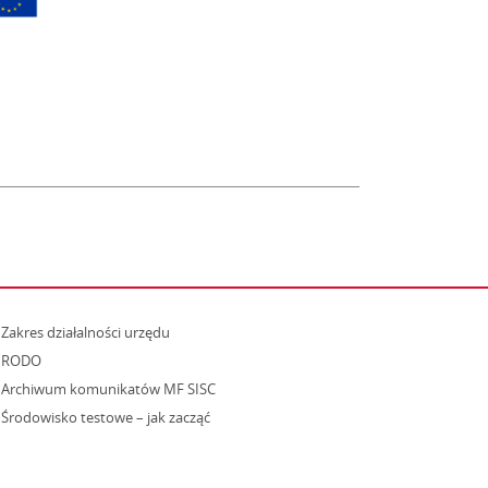
strona otwiera się w nowym oknie
Zakres działalności urzędu
RODO
Archiwum komunikatów MF SISC
strona otwiera się w nowym oknie
Środowisko testowe – jak zacząć