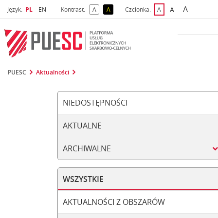
A
Wybrany język
Wybierz język
A
Język:
PL
EN
Kontrast:
A
A
Czcionka:
A
najwięks
większa czcio
kontrast domyślny
kontrast żółty tekst na czarnym tle
domyślna czcionka
PUESC
Aktualności
NIEDOSTĘPNOŚCI
AKTUALNE
ARCHIWALNE
WSZYSTKIE
AKTUALNOŚCI Z OBSZARÓW