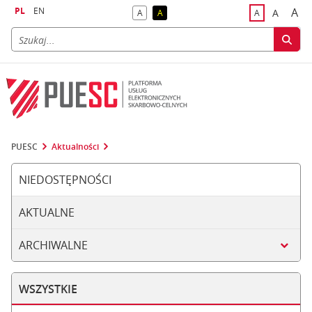
PL
EN
A
A
A
A
A
naj
większa
kontrast domyślny
kontrast żółty tekst na czarnym tle
domyślna czci
PUESC
Aktualności
NIEDOSTĘPNOŚCI
AKTUALNE
ARCHIWALNE
WSZYSTKIE