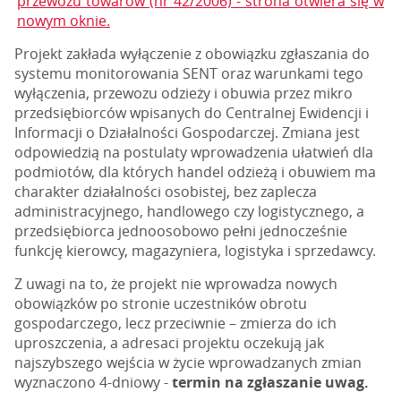
przewozu towarów (nr 42/2006) - strona otwiera się w
nowym oknie.
Projekt zakłada wyłączenie z obowiązku zgłaszania do
systemu monitorowania SENT oraz warunkami tego
wyłączenia, przewozu odzieży i obuwia przez mikro
przedsiębiorców wpisanych do Centralnej Ewidencji i
Informacji o Działalności Gospodarczej. Zmiana jest
odpowiedzią na postulaty wprowadzenia ułatwień dla
podmiotów, dla których handel odzieżą i obuwiem ma
charakter działalności osobistej, bez zaplecza
administracyjnego, handlowego czy logistycznego, a
przedsiębiorca jednoosobowo pełni jednocześnie
funkcję kierowcy, magazyniera, logistyka i sprzedawcy.
Z uwagi na to, że projekt nie wprowadza nowych
obowiązków po stronie uczestników obrotu
gospodarczego, lecz przeciwnie – zmierza do ich
uproszczenia, a adresaci projektu oczekują jak
najszybszego wejścia w życie wprowadzanych zmian
wyznaczono 4-dniowy -
termin na zgłaszanie uwag.