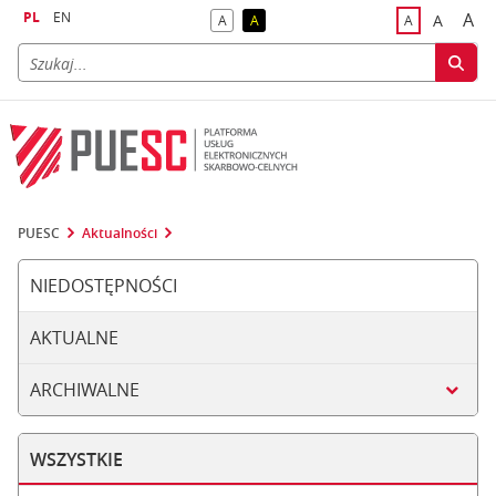
PL
EN
A
A
A
A
A
naj
większa
kontrast domyślny
kontrast żółty tekst na czarnym tle
domyślna czci
PUESC
Aktualności
NIEDOSTĘPNOŚCI
AKTUALNE
ARCHIWALNE
WSZYSTKIE