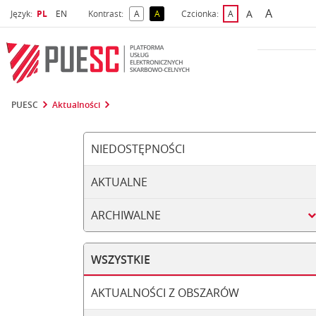
A
Wybrany język
Wybierz język
A
Język:
PL
EN
Kontrast:
A
A
Czcionka:
A
najwięks
większa czcio
kontrast domyślny
kontrast żółty tekst na czarnym tle
domyślna czcionka
PUESC
Aktualności
NIEDOSTĘPNOŚCI
AKTUALNE
ARCHIWALNE
WSZYSTKIE
AKTUALNOŚCI Z OBSZARÓW