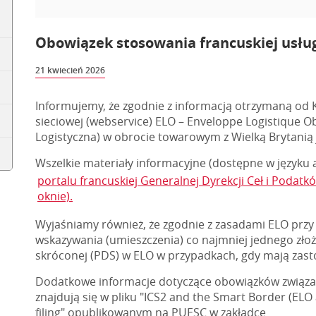
Obowiązek stosowania francuskiej usługi
21 kwiecień 2026
Informujemy, że zgodnie z informacją otrzymaną od K
sieciowej (webservice) ELO – Enveloppe Logistique 
Logistyczna) w obrocie towarowym z Wielką Brytanią 
Wszelkie materiały informacyjne (dostępne w języku a
portalu francuskiej Generalnej Dyrekcji Ceł i Podat
oknie).
Wyjaśniamy również, że zgodnie z zasadami ELO przy
wskazywania (umieszczenia) co najmniej jednego zło
skróconej (PDS) w ELO w przypadkach, gdy mają zast
Dodatkowe informacje dotyczące obowiązków związa
znajdują się w pliku "ICS2 and the Smart Border (ELO
filing" opublikowanym na PUESC w zakładce