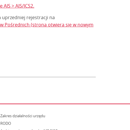
 AIS > AIS/ICS2.
uprzedniej rejestracji na
ków Pośrednich (strona otwiera się w nowym
strona otwiera się w nowym oknie
Zakres działalności urzędu
RODO