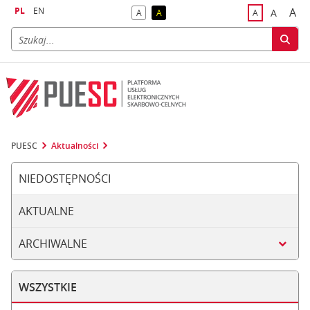
PL
EN
A
A
A
A
A
naj
większa
kontrast domyślny
kontrast żółty tekst na czarnym tle
domyślna czci
PUESC
Aktualności
NIEDOSTĘPNOŚCI
AKTUALNE
ARCHIWALNE
WSZYSTKIE