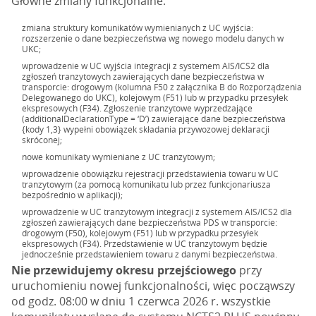
Główne zmiany funkcjonalne:
zmiana struktury komunikatów wymienianych z UC wyjścia:
rozszerzenie o dane bezpieczeństwa wg nowego modelu danych w
UKC;
wprowadzenie w UC wyjścia integracji z systemem AIS/ICS2 dla
zgłoszeń tranzytowych zawierających dane bezpieczeństwa w
transporcie: drogowym (kolumna F50 z załącznika B do Rozporządzenia
Delegowanego do UKC), kolejowym (F51) lub w przypadku przesyłek
ekspresowych (F34). Zgłoszenie tranzytowe wyprzedzające
(additionalDeclarationType = ‘D’) zawierające dane bezpieczeństwa
{kody 1,3} wypełni obowiązek składania przywozowej deklaracji
skróconej;
nowe komunikaty wymieniane z UC tranzytowym;
wprowadzenie obowiązku rejestracji przedstawienia towaru w UC
tranzytowym (za pomocą komunikatu lub przez funkcjonariusza
bezpośrednio w aplikacji);
wprowadzenie w UC tranzytowym integracji z systemem AIS/ICS2 dla
zgłoszeń zawierających dane bezpieczeństwa PDS w transporcie:
drogowym (F50), kolejowym (F51) lub w przypadku przesyłek
ekspresowych (F34). Przedstawienie w UC tranzytowym będzie
jednocześnie przedstawieniem towaru z danymi bezpieczeństwa.
Nie przewidujemy okresu przejściowego
przy
uruchomieniu nowej funkcjonalności, więc począwszy
od godz. 08:00 w dniu 1 czerwca 2026 r. wszystkie