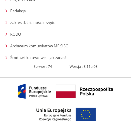
Redakcja
strona otwiera się w nowym oknie
Zakres działalności urzędu
RODO
Archiwum komunikatów MF SISC
strona otwiera się w nowym oknie
Środowisko testowe – jak zacząć
Serwer : 74
Wersja : 8.11a.03