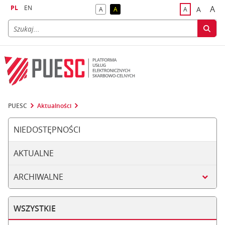
PL
EN
A
A
A
A
A
naj
większa
kontrast domyślny
kontrast żółty tekst na czarnym tle
domyślna czci
PUESC
Aktualności
NIEDOSTĘPNOŚCI
AKTUALNE
ARCHIWALNE
WSZYSTKIE