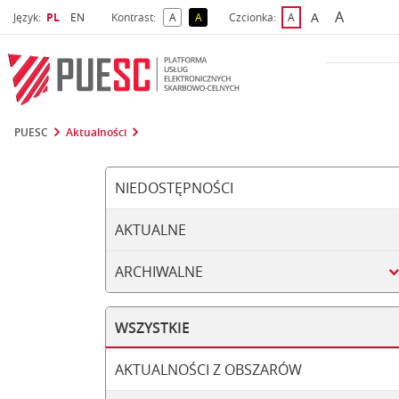
A
Wybrany język
Wybierz język
A
Język:
PL
EN
Kontrast:
A
A
Czcionka:
A
najwięks
większa czcio
kontrast domyślny
kontrast żółty tekst na czarnym tle
domyślna czcionka
PUESC
Aktualności
NIEDOSTĘPNOŚCI
AKTUALNE
ARCHIWALNE
WSZYSTKIE
AKTUALNOŚCI Z OBSZARÓW