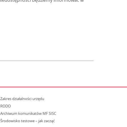
niedostępności będziemy informować w
strona otwiera się w nowym oknie
Zakres działalności urzędu
RODO
Archiwum komunikatów MF SISC
strona otwiera się w nowym oknie
Środowisko testowe – jak zacząć