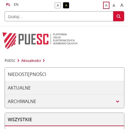
PL
EN
A
A
A
A
A
naj
większa
kontrast domyślny
kontrast żółty tekst na czarnym tle
domyślna czci
PUESC
Aktualności
NIEDOSTĘPNOŚCI
AKTUALNE
ARCHIWALNE
WSZYSTKIE