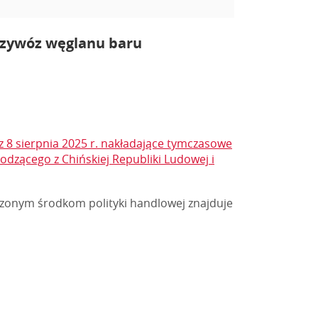
zywóz węglanu baru
 8 sierpnia 2025 r. nakładające tymczasowe
zącego z Chińskiej Republiki Ludowej i
onym środkom polityki handlowej znajduje