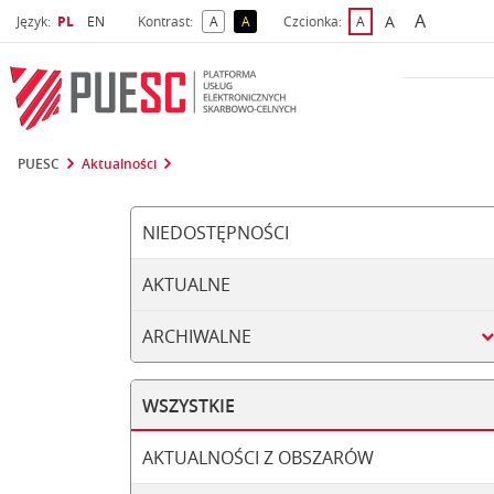
A
Wybrany język
Wybierz język
A
Język:
PL
EN
Kontrast:
A
A
Czcionka:
A
najwięks
większa czcio
kontrast domyślny
kontrast żółty tekst na czarnym tle
domyślna czcionka
PUESC
Aktualności
NIEDOSTĘPNOŚCI
AKTUALNE
ARCHIWALNE
WSZYSTKIE
AKTUALNOŚCI Z OBSZARÓW