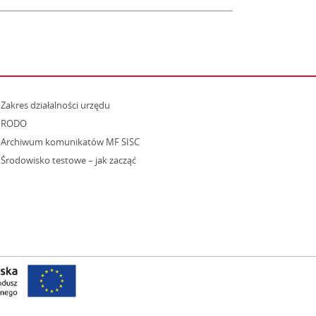
strona otwiera się w nowym oknie
Zakres działalności urzędu
RODO
Archiwum komunikatów MF SISC
strona otwiera się w nowym oknie
Środowisko testowe – jak zacząć