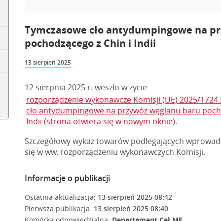
Tymczasowe cło antydumpingowe na pr
pochodzącego z Chin i Indii
13 sierpień 2025
12 sierpnia 2025 r. weszło w życie
rozporządzenie wykonawcze Komisji (UE) 2025/1724 z
cło antydumpingowe na przywóz węglanu baru pochod
Indii (strona otwiera się w nowym oknie).
Szczegółowy wykaz towarów podlegających wprowadz
się w ww. rozporządzeniu wykonawczych Komisji.
Informacje o publikacji
Ostatnia aktualizacja:
13 sierpień 2025 08:42
Pierwsza publikacja:
13 sierpień 2025 08:40
Komórka odpowiedzialna:
Departament Ceł MF