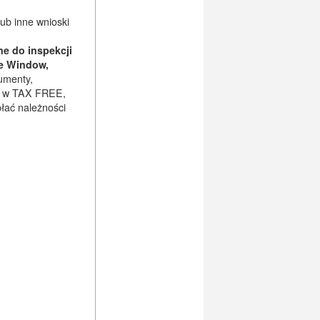
ub inne wnioski
ne do inspekcji
le Window,
kumenty,
mę w TAX FREE,
płać należności