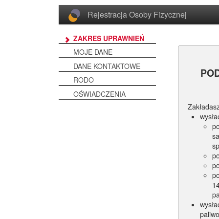
Rejestracja Osoby Fizycznej
ZAKRES UPRAWNIEŃ
MOJE DANE
DANE KONTAKTOWE
PO
RODO
OŚWIADCZENIA
Zakładasz
wysła
p
s
s
po
po
po
14
pa
wysła
paliw