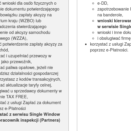
 wnioski dla osób fizycznych o
e-DD,
ie dokumentu potwierdzającego
zapotrzebowanie l
obowiązku zapłaty akcyzy na
na banderole,
orium kraju (WZBO) lub
wnioski kierowa
adczenia stwierdzającego
w serwisie Sing
ienie od akcyzy samochodu
wnioski i inne do
owego (WZZA),
i obsługiwać fir
ć potwierdzenie zapłaty akcyzy za
korzystać z usługi Za
hód,
poprzez e-Płatności.
zać i uzupełniać przewozy w
jako przewoźnik,
ać paliwa opałowe, jeżeli nie
dzisz działalności gospodarczej
orzystasz z kodów transakcyjnych,
ać aktualizacje taryfy celnej,
giwać u sprzedawcy dokumenty w
mie TAX FREE,
stać z usługi Zapłać za dokument
ez e-Płatności
stać z serwisu Single Window
pracownik inspekcji (Partnera)