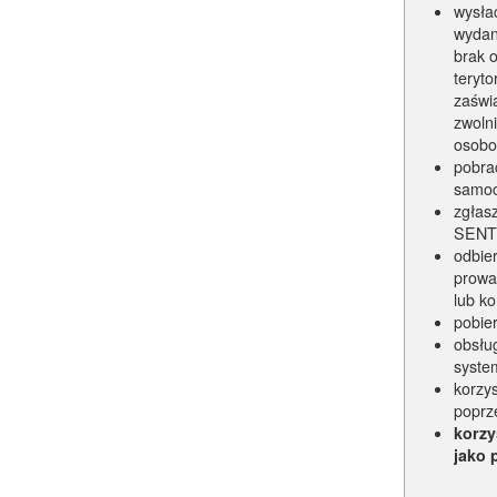
wysłać
wydan
brak 
teryt
zaświ
zwoln
osob
pobra
samoc
zgłas
SENT 
odbier
prowa
lub k
pobier
obsłu
syste
korzy
poprz
korzy
jako 