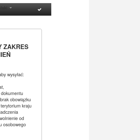
lski
Y ZAKRES
IEŃ
 aby wysyłać:
at,
e dokumentu
 brak obowiązku
terytorium kraju
iadczenia
wolnienie od
u osobowego