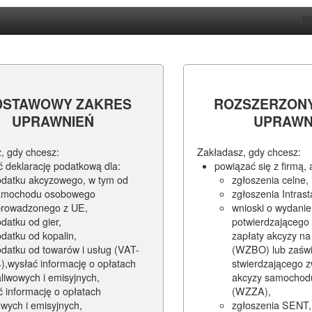
po
DSTAWOWY ZAKRES
ROZSZERZON
UPRAWNIEŃ
UPRAWN
, gdy chcesz:
Zakładasz, gdy chcesz:
ć deklarację podatkową dla:
powiązać się z firmą,
odatku akcyzowego, w tym od
zgłoszenia celne,
amochodu osobowego
zgłoszenia Intrast
prowadzonego z UE,
wnioski o wydani
datku od gier,
potwierdzającego
datku od kopalin,
zapłaty akcyzy na 
datku od towarów i usług (VAT-
(WZBO) lub zaśw
),wysłać informację o opłatach
stwierdzającego z
liwowych i emisyjnych,
akcyzy samochod
ć informację o opłatach
(WZZA),
owych i emisyjnych,
zgłoszenia SENT,