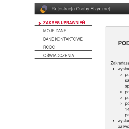
Rejestracja Osoby Fizycznej
ZAKRES UPRAWNIEŃ
MOJE DANE
DANE KONTAKTOWE
PO
RODO
OŚWIADCZENIA
Zakładasz
wysła
p
s
s
po
po
po
14
pa
wysła
paliw