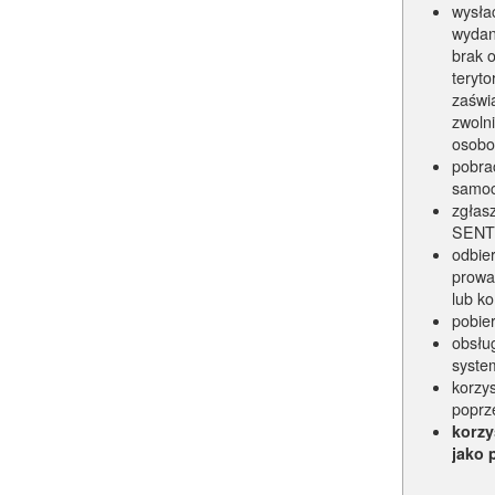
wysłać
wydan
brak 
teryt
zaświ
zwoln
osob
pobra
samoc
zgłas
SENT 
odbier
prowa
lub k
pobier
obsłu
syste
korzy
poprz
korzy
jako 