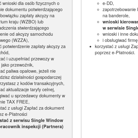
 wnioski dla osób fizycznych o
e-DD,
ie dokumentu potwierdzającego
zapotrzebowanie l
obowiązku zapłaty akcyzy na
na banderole,
orium kraju (WZBO) lub
wnioski kierowa
adczenia stwierdzającego
w serwisie Sing
ienie od akcyzy samochodu
wnioski i inne do
owego (WZZA),
i obsługiwać fir
ć potwierdzenie zapłaty akcyzy za
korzystać z usługi Za
hód,
poprzez e-Płatności.
zać i uzupełniać przewozy w
jako przewoźnik,
ać paliwa opałowe, jeżeli nie
dzisz działalności gospodarczej
orzystasz z kodów transakcyjnych,
ać aktualizacje taryfy celnej,
giwać u sprzedawcy dokumenty w
mie TAX FREE,
stać z usługi Zapłać za dokument
ez e-Płatności
stać z serwisu Single Window
pracownik inspekcji (Partnera)