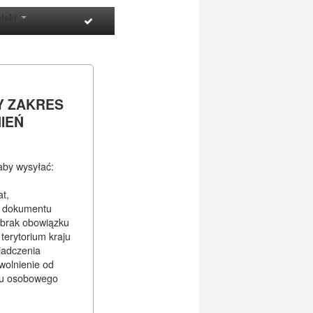
lski
Y ZAKRES
IEŃ
 aby wysyłać:
at,
e dokumentu
 brak obowiązku
terytorium kraju
iadczenia
wolnienie od
u osobowego