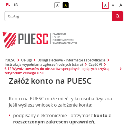
PL
EN
A
A
A
A
A
naj
większa
kontrast domyślny
kontrast żółty tekst na czarnym tle
domyślna czci
PUESC
Usługi
Usługi sieciowe - informacje i specyfikacje
Instrukcja wypełniania zgłoszeń celnych (stara)
Część VI
6.12 Wywóz towarów do obszarów specjalnych będących częścią
terytorium celnego Unii
Załóż konto na PUESC
Konto na PUESC może mieć tylko osoba fizyczna.
Jeśli wyślesz wniosek o założenie konta:
podpisany elektronicznie - otrzymasz
konto z
rozszerzonym zakresem uprawnień,