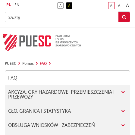
PL
EN
A
A
A
A
A
naj
większa
kontrast domyślny
kontrast żółty tekst na czarnym tle
domyślna czci
PUESC
Pomoc
FAQ
FAQ
AKCYZA, GRY HAZARDOWE, PRZEMIESZCZENIA I
PRZEWOZY
CŁO, GRANICA I STATYSTYKA
OBSŁUGA WNIOSKÓW I ZABEZPIECZEŃ