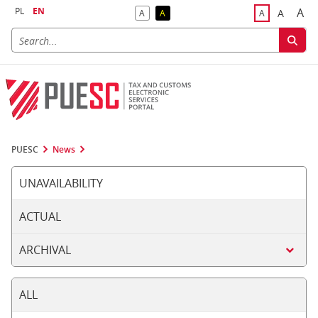
PL
EN
A
A
A
A
A
Big
Bigger F
Default Contrast
Reversed Contrast
Default Font S
PUESC
News
UNAVAILABILITY
ACTUAL
ARCHIVAL
ALL