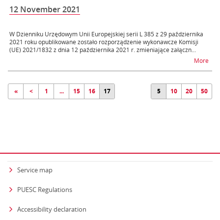
12 November 2021
W Dzienniku Urzędowym Unii Europejskiej serii L 385 z 29 października
2021 roku opublikowane zostało rozporządzenie wykonawcze Komisji
(UE) 2021/1832 z dnia 12 października 2021 r. zmieniające załączn...
na t
More
«
<
1
...
15
16
17
5
10
20
50
Service map
PUESC Regulations
Accessibility declaration