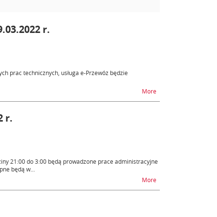
.03.2022 r.
ch prac technicznych, usługa e-Przewóz będzie
na temat SENT - niedo
More
 r.
ziny 21:00 do 3:00 będą prowadzone prace administracyjne
pne będą w...
na temat PUESC - nied
More