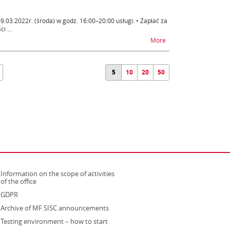
03.2022r. (środa) w godz. 16:00–20:00 usługi: • Zapłać za
i ...
na temat e-Płatności –
More
5
10
20
50
Information on the scope of activities
strona otwiera się w nowym oknie
of the office
GDPR
Archive of MF SISC announcements
Testing environment – how to start