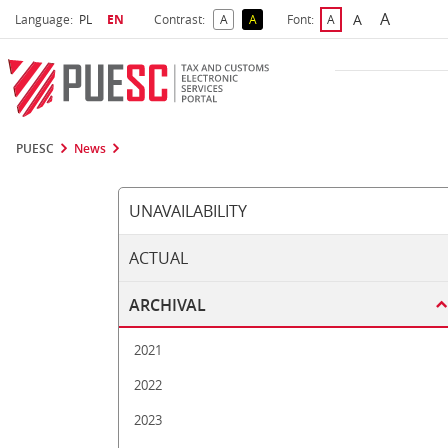
A
Select language
Selected language
A
Language:
PL
EN
Contrast:
A
A
Font:
A
Biggest 
Bigger Font S
Default Contrast
Reversed Contrast
Default Font Size
PUESC
News
UNAVAILABILITY
ACTUAL
ARCHIVAL
2021
2022
2023