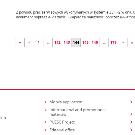
Z powodu prac serwisowych wykonywanych w systemie ZEFIR2 w dniu 09.
dokument poprzez e-Płatności • Zapłać za należności poprzez e-Płatnośc
«
<
1
...
142
143
144
145
146
...
178
>
»
Mobile application
Informational and promotional
materials
tion
PUESC Project
Editorial office