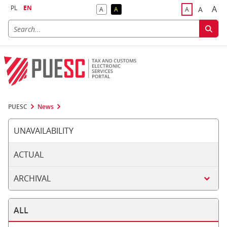
PL
EN
A
A
A
A
A
Big
Bigger F
Default Contrast
Reversed Contrast
Default Font S
PUESC
News
UNAVAILABILITY
ACTUAL
ARCHIVAL
ALL