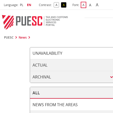
A
Select language
Selected language
A
Language:
PL
EN
Contrast:
A
A
Font:
A
Biggest 
Bigger Font S
Default Contrast
Reversed Contrast
Default Font Size
PUESC
News
UNAVAILABILITY
ACTUAL
ARCHIVAL
ALL
NEWS FROM THE AREAS