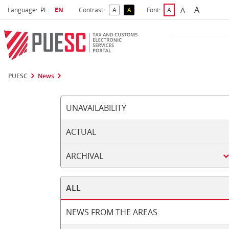
A
Select language
Selected language
A
Language:
PL
EN
Contrast:
A
A
Font:
A
Biggest 
Bigger Font S
Default Contrast
Reversed Contrast
Default Font Size
PUESC
News
UNAVAILABILITY
ACTUAL
ARCHIVAL
ALL
NEWS FROM THE AREAS