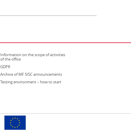
Information on the scope of activities
strona otwiera się w nowym oknie
of the office
GDPR
Archive of MF SISC announcements
Testing environment – how to start