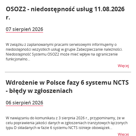
OSOZ2 - niedostępność usług 11.08.2026
r.
07 sierpień 2026
W związku z zaplanowanymi pracami serwisowymi informujemy o
niedostępności wszystkich usług w grupie Zabezpieczanie należności.
Niedostępność Systemu OSOZ2 może mieć wpływ na ograniczenie
funkcjonalno...
na t
Więcej
Wdrożenie w Polsce fazy 6 systemu NCTS
- błędy w zgłoszeniach
06 sierpień 2026
W nawiązaniu do komunikatu z 3 sierpnia 2026 r., przypominamy, że w
celu poprawienia jakości danych w zgłoszeniach tranzytowych łączonych
typu D składanych w fazie 6 systemu NCTS istnieje obowiązek...
na t
Więcej