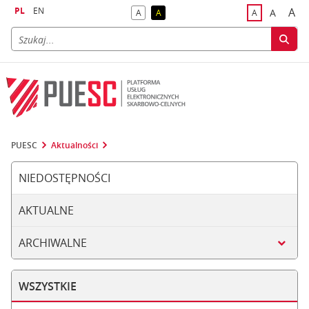
PL
EN
A
A
A
A
A
naj
większa
kontrast domyślny
kontrast żółty tekst na czarnym tle
domyślna czci
PUESC
Aktualności
NIEDOSTĘPNOŚCI
AKTUALNE
ARCHIWALNE
WSZYSTKIE