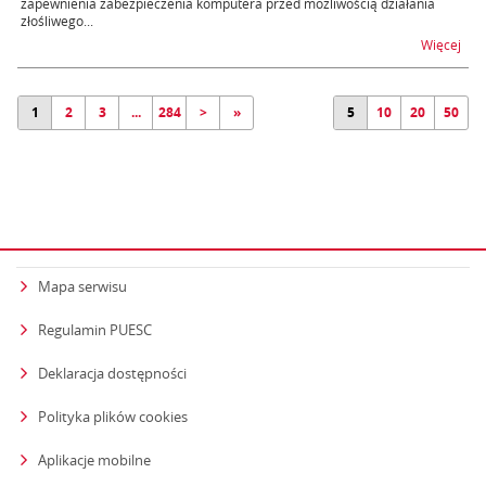
zapewnienia zabezpieczenia komputera przed możliwością działania
złośliwego...
na 
Więcej
1
2
3
...
284
>
»
5
10
20
50
Mapa serwisu
Regulamin PUESC
Deklaracja dostępności
Polityka plików cookies
Aplikacje mobilne