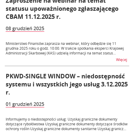
Zaproszenie na webinar na temat
statusu upoważnionego zgłaszającego
CBAM 11.12.2025 r.
08 grudzień 2025
Ministerstwo Finansów zaprasza na webinar, który odbędzie się 11
grudnia 2025 roku o godz. 10:00. W trakcie spotkania eksperci Krajowej
Administracji Skarbowej (KAS) udzielą informacji na temat status...
na 
Więcej
PKWD-SINGLE WINDOW – niedostępność
systemu i wszystkich jego usług 3.12.2025
r.
01 grudzień 2025
Informujemy o niedostępności usług: Uzyskaj graniczne dokumenty
dotyczące rybołówstwa Uzyskaj graniczne dokumenty dotyczące środków
ochrony roślin Uzyskaj graniczne dokumenty sanitarne Uzyskaj granicz...