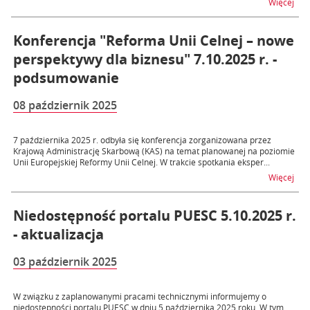
na t
Więcej
Konferencja "Reforma Unii Celnej – nowe
perspektywy dla biznesu" 7.10.2025 r. -
podsumowanie
08 październik 2025
7 października 2025 r. odbyła się konferencja zorganizowana przez
Krajową Administrację Skarbową (KAS) na temat planowanej na poziomie
Unii Europejskiej Reformy Unii Celnej. W trakcie spotkania eksper...
na t
Więcej
Niedostępność portalu PUESC 5.10.2025 r.
- aktualizacja
03 październik 2025
W związku z zaplanowanymi pracami technicznymi informujemy o
niedostępności portalu PUESC w dniu 5 października 2025 roku. W tym