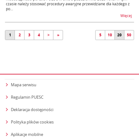
czasie należy stosować procedury awaryjne przewidziane dla każdego z
po...
na t
Więcej
1
2
3
4
>
»
5
10
20
50
Mapa serwisu
Regulamin PUESC
Deklaracja dostępności
Polityka plików cookies
Aplikacje mobilne