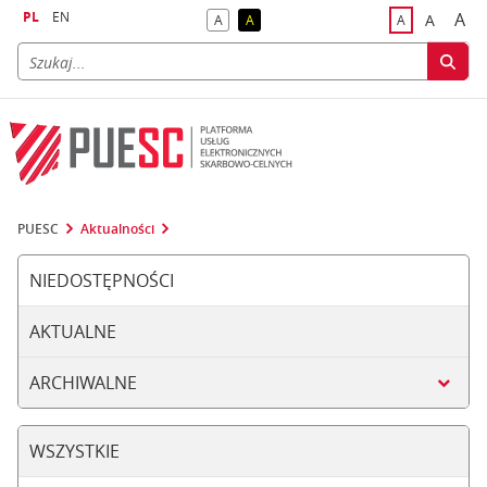
PL
EN
A
A
A
A
A
naj
większa
kontrast domyślny
kontrast żółty tekst na czarnym tle
domyślna czci
PUESC
Aktualności
NIEDOSTĘPNOŚCI
AKTUALNE
ARCHIWALNE
WSZYSTKIE