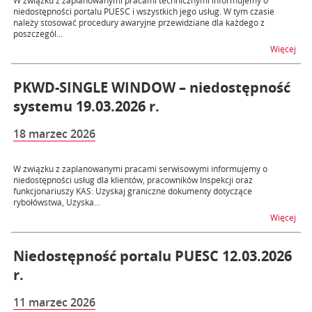
W związku z zaplanowanymi pracami technicznymi informujemy o
niedostępności portalu PUESC i wszystkich jego usług. W tym czasie
należy stosować procedury awaryjne przewidziane dla każdego z
poszczegól...
na t
Więcej
PKWD-SINGLE WINDOW – niedostępność
systemu 19.03.2026 r.
18 marzec 2026
W związku z zaplanowanymi pracami serwisowymi informujemy o
niedostępności usług dla klientów, pracowników Inspekcji oraz
funkcjonariuszy KAS: Uzyskaj graniczne dokumenty dotyczące
rybołówstwa, Uzyska...
na 
Więcej
Niedostępność portalu PUESC 12.03.2026
r.
11 marzec 2026