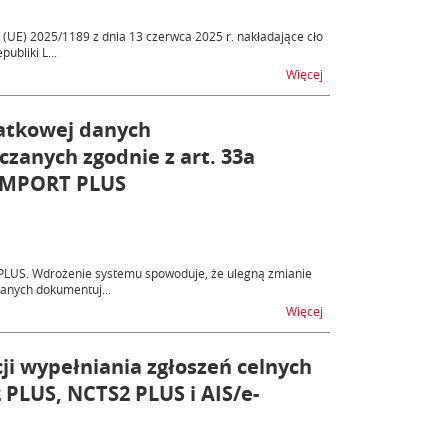
(UE) 2025/1189 z dnia 13 czerwca 2025 r. nakładające cło
bliki L...
na temat Cło tymczas
Więcej
atkowej danych
zanych zgodnie z art. 33a
/IMPORT PLUS
PLUS. Wdrożenie systemu spowoduje, że ulegną zmianie
anych dokumentuj...
na temat Zasady wprow
Więcej
cji wypełniania zgłoszeń celnych
 PLUS, NCTS2 PLUS i AIS/e-