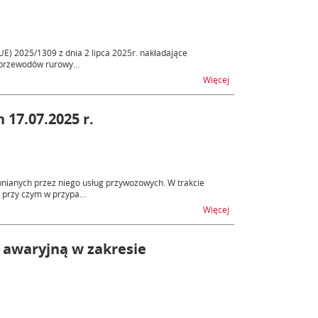
UE) 2025/1309 z dnia 2 lipca 2025r. nakładające
 przewodów rurowy...
na temat Ostateczne c
Więcej
 17.07.2025 r.
nianych przez niego usług przywozowych. W trakcie
przy czym w przypa...
na temat AIS - niedos
Więcej
 awaryjną w zakresie