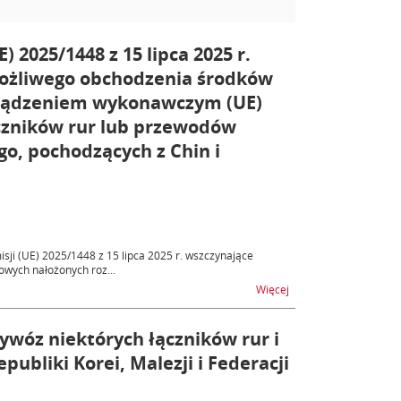
2025/1448 z 15 lipca 2025 r.
ożliwego obchodzenia środków
ządzeniem wykonawczym (UE)
czników rur lub przewodów
go, pochodzących z Chin i
ji (UE) 2025/1448 z 15 lipca 2025 r. wszczynające
wych nałożonych roz...
na temat Rozporządzen
Więcej
wóz niektórych łączników rur i
bliki Korei, Malezji i Federacji