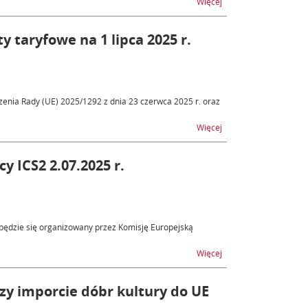
na temat Tymczasowe 
Więcej
 taryfowe na 1 lipca 2025 r.
zenia Rady (UE) 2025/1292 z dnia 23 czerwca 2025 r. oraz
na temat Autonomiczne
Więcej
 ICS2 2.07.2025 r.
dbędzie się organizowany przez Komisję Europejską
na temat Webinar tech
Więcej
zy imporcie dóbr kultury do UE