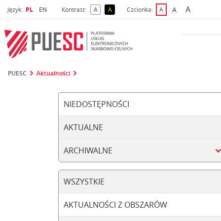
A
Wybrany język
Wybierz język
A
Język:
PL
EN
Kontrast:
A
A
Czcionka:
A
najwięks
większa czcio
kontrast domyślny
kontrast żółty tekst na czarnym tle
domyślna czcionka
PUESC
Aktualności
NIEDOSTĘPNOŚCI
AKTUALNE
ARCHIWALNE
WSZYSTKIE
AKTUALNOŚCI Z OBSZARÓW