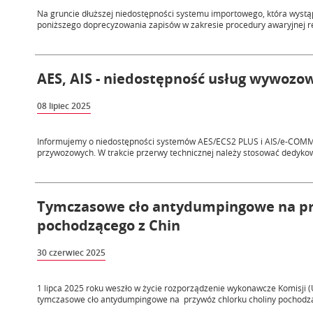
Na gruncie dłuższej niedostępności systemu importowego, która wystąpił
poniższego doprecyzowania zapisów w zakresie procedury awaryjnej re
AES, AIS - niedostępność usług wywozow
08 lipiec 2025
Informujemy o niedostępności systemów AES/ECS2 PLUS i AIS/e-COMM
przywozowych. W trakcie przerwy technicznej należy stosować dedykow
Tymczasowe cło antydumpingowe na prz
pochodzącego z Chin
30 czerwiec 2025
1 lipca 2025 roku weszło w życie rozporządzenie wykonawcze Komisji (
tymczasowe cło antydumpingowe na przywóz chlorku choliny pochodząc