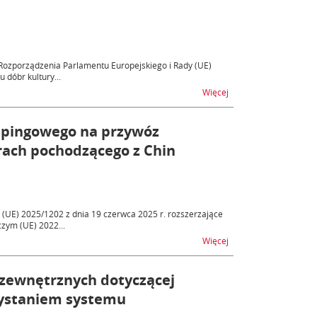
Rozporządzenia Parlamentu Europejskiego i Rady (UE)
 dóbr kultury...
na temat Nowe obowiąz
Więcej
mpingowego na przywóz
drach pochodzącego z Chin
 (UE) 2025/1202 z dnia 19 czerwca 2025 r. rozszerzające
zym (UE) 2022...
na temat Rozszerzenie
Więcej
 zewnętrznych dotyczącej
rzystaniem systemu