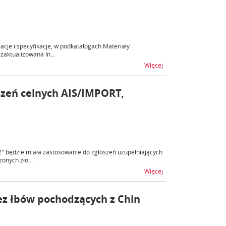
acje i specyfikacje, w podkatalogach Materiały
aktualizowana In...
na temat Publikacja I
Więcej
szeń celnych AIS/IMPORT,
2" będzie miała zastosowanie do zgłoszeń uzupełniających
onych zło...
na temat Stosowanie I
Więcej
z łbów pochodzących z Chin