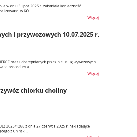
a w dniu 3 lipca 2025 r. zaistniała konieczność
alizowanej w KO...
na temat Informacja 
Więcej
ych i przywozowych 10.07.2025 r.
ERCE oraz udostępnianych przez nie usług wywozowych i
ane procedury a...
na temat AES, AIS - n
Więcej
ywóz chlorku choliny
UE) 2025/1288 z dnia 27 czerwca 2025 r. nakładające
ego z Chiński...