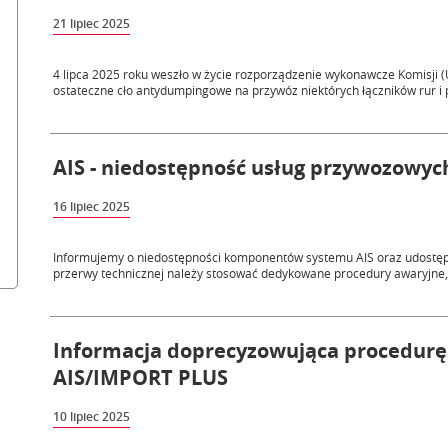
21 lipiec 2025
4 lipca 2025 roku weszło w życie rozporządzenie wykonawcze Komisji (
ostateczne cło antydumpingowe na przywóz niektórych łączników rur i
AIS - niedostępność usług przywozowych
16 lipiec 2025
Informujemy o niedostępności komponentów systemu AIS oraz udostęp
przerwy technicznej należy stosować dedykowane procedury awaryjne, 
Informacja doprecyzowująca procedurę
AIS/IMPORT PLUS
10 lipiec 2025