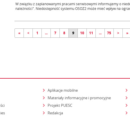
W związku z zaplanowanymi pracami serwisowymi informujemy o niedos
należności". Niedostępność systemu OSOZ2 może mieć wpływ na ogranic
«
<
1
...
7
8
9
10
11
...
75
>
»
Aplikacje mobilne
Materiały informacyjne i promocyjne
ści
Projekt PUESC
ies
Redakcja