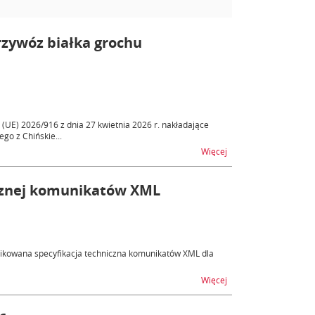
zywóz białka grochu
(UE) 2026/916 z dnia 27 kwietnia 2026 r. nakładające
o z Chińskie...
na temat Tymczasowe 
Więcej
nicznej komunikatów XML
blikowana specyfikacja techniczna komunikatów XML dla
na temat AIS/CCI - pub
Więcej