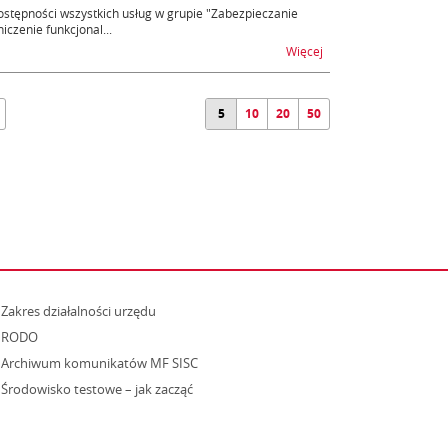
tępności wszystkich usług w grupie "Zabezpieczanie
zenie funkcjonal...
na temat OSOZ2 - nied
Więcej
5
10
20
50
strona otwiera się w nowym oknie
Zakres działalności urzędu
RODO
Archiwum komunikatów MF SISC
strona otwiera się w nowym oknie
Środowisko testowe – jak zacząć