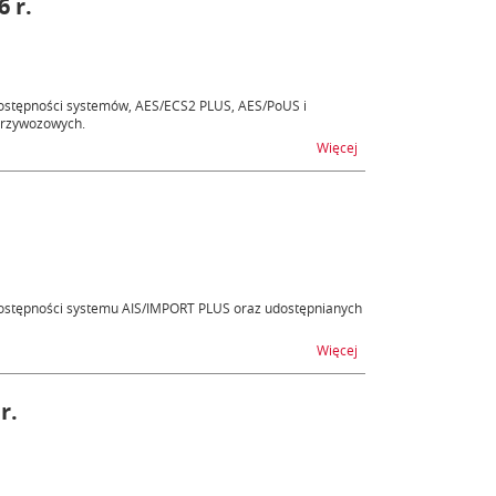
6 r.
ostępności systemów, AES/ECS2 PLUS, AES/PoUS i
przywozowych.
na temat AES, AIS - ni
Więcej
ostępności systemu AIS/IMPORT PLUS oraz udostępnianych
na temat AIS - niedost
Więcej
r.