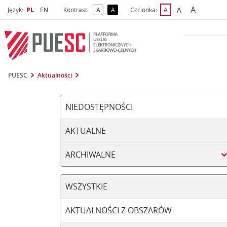
A
Wybrany język
Wybierz język
A
Język:
PL
EN
Kontrast:
A
A
Czcionka:
A
najwięks
większa czcio
kontrast domyślny
kontrast żółty tekst na czarnym tle
domyślna czcionka
PUESC
Aktualności
NIEDOSTĘPNOŚCI
AKTUALNE
ARCHIWALNE
WSZYSTKIE
AKTUALNOŚCI Z OBSZARÓW