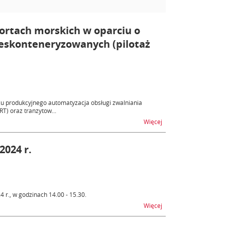
ortach morskich w oparciu o
ieskonteneryzowanych (pilotaż
żu produkcyjnego automatyzacja obsługi zwalniania
) oraz tranzytow...
na temat Rozszerzenie
Więcej
2024 r.
 r., w godzinach 14.00 - 15.30.
na temat AIS/ICS2 - n
Więcej