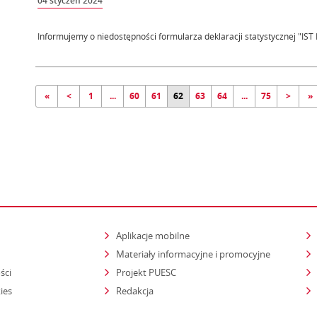
04 styczen 2024
Informujemy o niedostępności formularza deklaracji statystycznej "IS
«
<
1
...
60
61
62
63
64
...
75
>
»
Aplikacje mobilne
Materiały informacyjne i promocyjne
ści
Projekt PUESC
ies
Redakcja