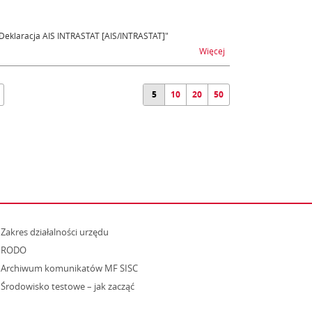
T Deklaracja AIS INTRASTAT [AIS/INTRASTAT]"
na temat AIS/INTRASTAT
Więcej
5
10
20
50
strona otwiera się w nowym oknie
Zakres działalności urzędu
RODO
Archiwum komunikatów MF SISC
strona otwiera się w nowym oknie
Środowisko testowe – jak zacząć