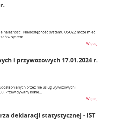
r.
nie należności. Niedostępność systemu OSOZ2 może mieć
zeń w system...
na temat OSOZ2 - nied
Więcej
ych i przywozowych 17.01.2024 r.
udostępnianych przez nie usług wywozowych i
00. Przewidywany konie...
na temat AES, AIS - n
Więcej
a deklaracji statystycznej - IST