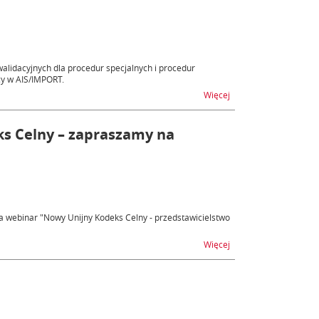
lidacyjnych dla procedur specjalnych i procedur
cy w AIS/IMPORT.
na temat AIS/IMPORT P
Więcej
ks Celny – zapraszamy na
a webinar "Nowy Unijny Kodeks Celny - przedstawicielstwo
na temat Reforma Unii
Więcej