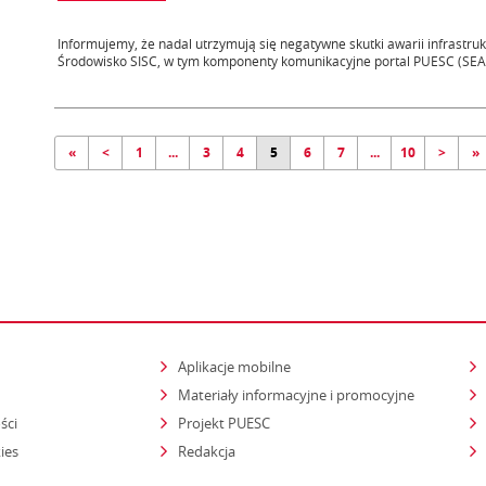
Informujemy, że nadal utrzymują się negatywne skutki awarii infrastruk
Środowisko SISC, w tym komponenty komunikacyjne portal PUESC (SEAP)
«
<
1
...
3
4
5
6
7
...
10
>
»
Aplikacje mobilne
Materiały informacyjne i promocyjne
ści
Projekt PUESC
ies
Redakcja