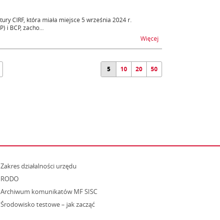
tury CIRF, która miała miejsce 5 września 2024 r.
 i BCP, zacho...
na temat Utrudnienia
Więcej
5
10
20
50
strona otwiera się w nowym oknie
Zakres działalności urzędu
RODO
Archiwum komunikatów MF SISC
strona otwiera się w nowym oknie
Środowisko testowe – jak zacząć