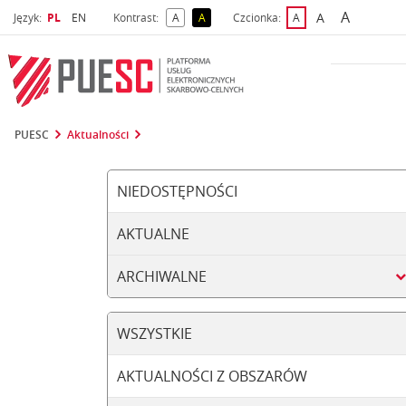
A
Wybrany język
Wybierz język
A
Język:
PL
EN
Kontrast:
A
A
Czcionka:
A
najwięks
większa czcio
kontrast domyślny
kontrast żółty tekst na czarnym tle
domyślna czcionka
PUESC
Aktualności
NIEDOSTĘPNOŚCI
AKTUALNE
ARCHIWALNE
WSZYSTKIE
AKTUALNOŚCI Z OBSZARÓW