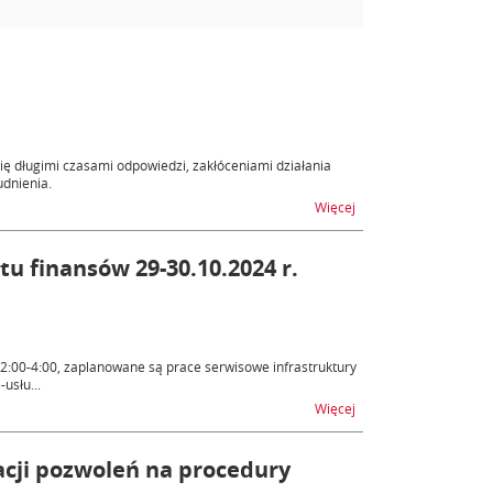
ię długimi czasami odpowiedzi, zakłóceniami działania
udnienia.
na temat Utrudnienia 
Więcej
tu finansów 29-30.10.2024 r.
2:00-4:00, zaplanowane są prace serwisowe infrastruktury
usłu...
na temat Prace serwiso
Więcej
cji pozwoleń na procedury