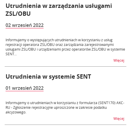
Utrudnienia w zarządzania usługami
ZSL/OBU
02 wrzesień 2022
Informujemy o występujących utrudnieniach w korzystaniu z usług
rejestracji operatora ZSL/OBU oraz zarządzania zarejestrowanymi
usługami ZSL/OBU i urządzeniami przez operatorów ZSL/OBU w systemie
SENT...
na 
Więcej
Utrudnienia w systemie SENT
01 wrzesień 2022
Informujemy o utrudnieniach w korzystaniu z formularza (SENT170) AKC-
RU - Zgłoszenie rejestracyjne uproszczone w zakresie podatku
akcyzowego.
na 
Więcej