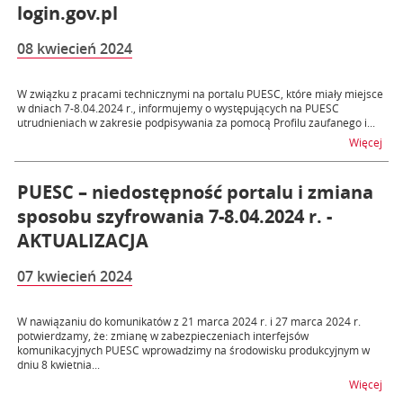
login.gov.pl
08 kwiecień 2024
W związku z pracami technicznymi na portalu PUESC, które miały miejsce
w dniach 7-8.04.2024 r., informujemy o występujących na PUESC
utrudnieniach w zakresie podpisywania za pomocą Profilu zaufanego i...
na t
Więcej
PUESC – niedostępność portalu i zmiana
sposobu szyfrowania 7-8.04.2024 r. -
AKTUALIZACJA
07 kwiecień 2024
W nawiązaniu do komunikatów z 21 marca 2024 r. i 27 marca 2024 r.
potwierdzamy, że: zmianę w zabezpieczeniach interfejsów
komunikacyjnych PUESC wprowadzimy na środowisku produkcyjnym w
dniu 8 kwietnia...
na t
Więcej