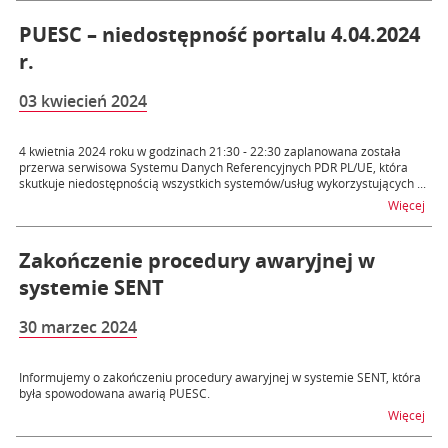
PUESC – niedostępność portalu 4.04.2024
r.
03 kwiecień 2024
4 kwietnia 2024 roku w godzinach 21:30 - 22:30 zaplanowana została
przerwa serwisowa Systemu Danych Referencyjnych PDR PL/UE, która
skutkuje niedostępnością wszystkich systemów/usług wykorzystujących ...
na t
Więcej
Zakończenie procedury awaryjnej w
systemie SENT
30 marzec 2024
Informujemy o zakończeniu procedury awaryjnej w systemie SENT, która
była spowodowana awarią PUESC.
na 
Więcej