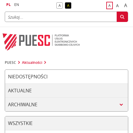
PL
EN
A
A
A
A
A
naj
większa
kontrast domyślny
kontrast żółty tekst na czarnym tle
domyślna czci
PUESC
Aktualności
NIEDOSTĘPNOŚCI
AKTUALNE
ARCHIWALNE
WSZYSTKIE