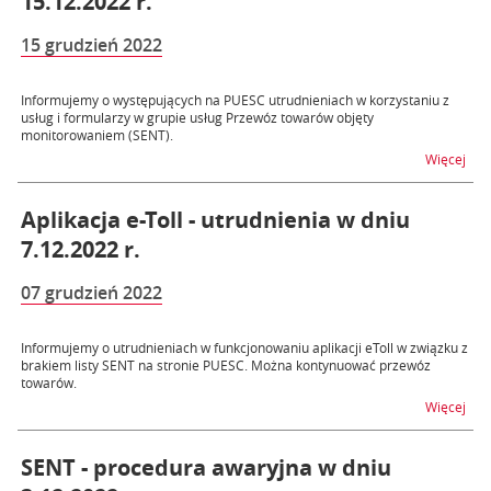
15.12.2022 r.
15 grudzień 2022
Informujemy o występujących na PUESC utrudnieniach w korzystaniu z
usług i formularzy w grupie usług Przewóz towarów objęty
monitorowaniem (SENT).
na t
Więcej
Aplikacja e-Toll - utrudnienia w dniu
7.12.2022 r.
07 grudzień 2022
Informujemy o utrudnieniach w funkcjonowaniu aplikacji eToll w związku z
brakiem listy SENT na stronie PUESC. Można kontynuować przewóz
towarów.
na t
Więcej
SENT - procedura awaryjna w dniu