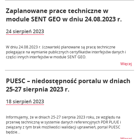
Zaplanowane prace techniczne w
module SENT GEO w dniu 24.08.2023 r.
24 sierpień 2023
W dniu 24.08.2023 r. (czwartek) planowane są pracę techniczne
polegające na wymianie publicznych certyfikatów interfejsów danych i
części innych interfejsów w module SENT GEO.
na 
Więcej
PUESC – niedostępność portalu w dniach
25-27 sierpnia 2023 r.
18 sierpień 2023
Informujemy, że w dniach 25-27 sierpnia 2023 roku, ze względu na
przerwę techniczną w systemie danych referencyjnych PDR PL/UE i
związany z tym brak możliwości walidacji uprawnień, portal PUESC
będzie...
na t
Więcej